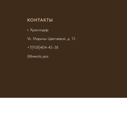
КОНТАКТЫ
г. Краснодар
Ул. Марины Цветаевой, д. 15
+7(938)404-45-38
@beesla_spa